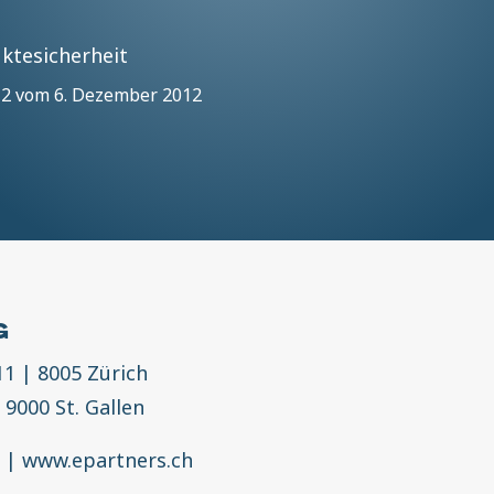
ktesicherheit
012 vom 6. Dezember 2012
G
11
|
8005 Zürich
|
9000 St. Gallen
h
|
www.epartners.ch