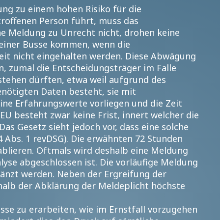
ung zu einem hohen Risiko für die
troffenen Person führt, muss das
e Meldung zu Unrecht nicht, drohen keine
 einer Busse kommen, wenn die
it nicht eingehalten werden. Diese Abwägung
, zumal die Entscheidungsträger im Falle
stehen dürften, etwa weil aufgrund des
benötigten Daten besteht, sie mit
ine Erfahrungswerte vorliegen und die Zeit
EU besteht zwar keine Frist, innert welcher die
Das Gesetz sieht jedoch vor, dass eine solche
24 Abs. 1 revDSG). Die erwähnten 72 Stunden
tablieren. Oftmals wird deshalb eine Meldung
lyse abgeschlossen ist. Die vorläufige Meldung
änzt werden. Neben der Ergreifung der
lb der Abklärung der Meldeplicht höchste
se zu erarbeiten, wie im Ernstfall vorzugehen