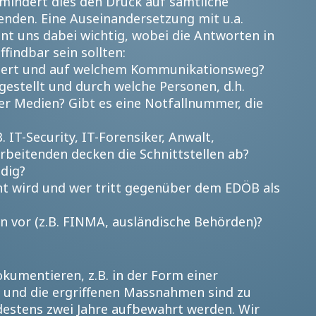
 mindert dies den Druck auf sämtliche
tenden. Eine Auseinandersetzung mit u.a.
nt uns dabei wichtig, wobei die Antworten in
findbar sein sollten:
rmiert und auf welchem Kommunikationsweg?
rgestellt und durch welche Personen, d.h.
er Medien? Gibt es eine Notfallnummer, die
 IT-Security, IT-Forensiker, Anwalt,
beitenden decken die Schnittstellen ab?
ndig?
t wird und wer tritt gegenüber dem EDÖB als
n vor (z.B. FINMA, ausländische Behörden)?
kumentieren, z.B. in der Form einer
n und die ergriffenen Massnahmen sind zu
estens zwei Jahre aufbewahrt werden. Wir