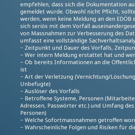
empfehlen, dass sich die Dokumentation au
gemeldet wurde. Obwohl nicht Pflicht, soll
werden, wenn keine Meldung an den EDÖB e
sich seriös mit dem Vorfall auseinandergeset
von Massnahmen zur Verbesserung des Dat
umfasst eine vollständige Sachverhaltsanaly
− Zeitpunkt und Dauer des Vorfalls, Zeitpun
− Wer intern Meldung erstattet hat und wer 
− Ob bereits Informationen an die Öffentli
ist
− Art der Verletzung (Vernichtung/Löschun
Unbefugte)
− Auslöser des Vorfalls
− Betroffene Systeme, Personen (Mitarbeite
Adressen, Passwörter etc.) und Umfang des 
Personen)
− Welche Sofortmassnahmen getroffen wor
− Wahrscheinliche Folgen und Risiken für d