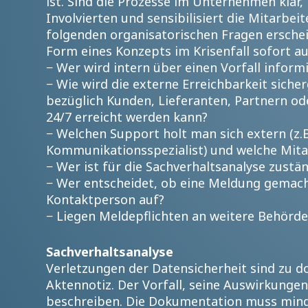
ist. Sind die Prozesse im Unternehmen klar,
Involvierten und sensibilisiert die Mitarbei
folgenden organisatorischen Fragen erschei
Form eines Konzepts im Krisenfall sofort auf
− Wer wird intern über einen Vorfall info
− Wie wird die externe Erreichbarkeit siche
bezüglich Kunden, Lieferanten, Partnern od
24/7 erreicht werden kann?
− Welchen Support holt man sich extern (z.B.
Kommunikationsspezialist) und welche Mitar
− Wer ist für die Sachverhaltsanalyse zustä
− Wer entscheidet, ob eine Meldung gemach
Kontaktperson auf?
− Liegen Meldepflichten an weitere Behörde
Sachverhaltsanalyse
Verletzungen der Datensicherheit sind zu do
Aktennotiz. Der Vorfall, seine Auswirkunge
beschreiben. Die Dokumentation muss mind