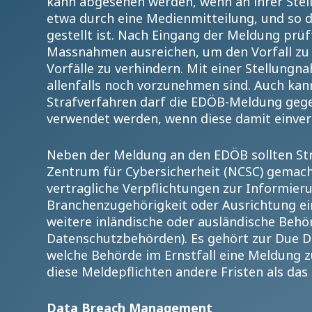
kann abgesehen werden, wenn an ihrer Stell
etwa durch eine Medienmitteilung, und so d
gestellt ist. Nach Eingang der Meldung prüf
Massnahmen ausreichen, um den Vorfall zu
Vorfälle zu verhindern. Mit einer Stellung
allenfalls noch vorzunehmen sind. Auch ka
Strafverfahren darf die EDÖB-Meldung gege
verwendet werden, wenn diese damit einver
Neben der Meldung an den EDÖB sollten Str
Zentrum für Cybersicherheit (NCSC) gemach
vertragliche Verpflichtungen zur Informier
Branchenzugehörigkeit oder Ausrichtung e
weitere inländische oder ausländische Behö
Datenschutzbehörden). Es gehört zur Due D
welche Behörde im Ernstfall eine Meldung zu
diese Meldepflichten andere Fristen als da
Data Breach Management