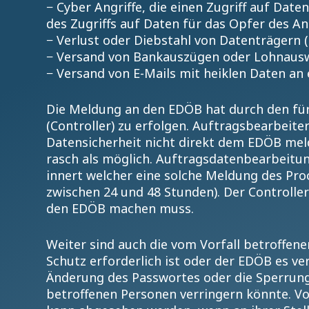
− Cyber Angriffe, die einen Zugriff auf Dat
des Zugriffs auf Daten für das Opfer des An
− Verlust oder Diebstahl von Datenträgern (
− Versand von Bankauszügen oder Lohnausw
− Versand von E-Mails mit heiklen Daten an
Die Meldung an den EDÖB hat durch den fü
(Controller) zu erfolgen. Auftragsbearbeit
Datensicherheit nicht direkt dem EDÖB mel
rasch als möglich. Auftragsdatenbearbeitun
innert welcher eine solche Meldung des Proce
zwischen 24 und 48 Stunden). Der Controlle
den EDÖB machen muss.
Weiter sind auch die vom Vorfall betroffen
Schutz erforderlich ist oder der EDÖB es ver
Änderung des Passwortes oder die Sperrung
betroffenen Personen verringern könnte. Vo