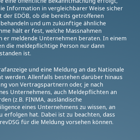
e eine öffentliche Bekanntmachung erfolgt,
ie Information in vergleichbarer Weise sicher
t der EDÖB, ob die bereits getroffenen
 behandeln und um zukünftige ähnliche
nahme hält er fest, welche Massnahmen
nn er meldende Unternehmen beraten. In einem
n die meldepflichtige Person nur dann
standen ist.
afanzeige und eine Meldung an das Nationale
t werden. Allenfalls bestehen darüber hinaus
ung von Vertragspartnern oder, je nach
ines Unternehmens, auch Meldepflichten an
rden (z.B. FINMA, ausländische
iligence eines Unternehmens zu wissen, an
 erfolgen hat. Dabei ist zu beachten, dass
s revDSG für die Meldung vorsehen können.